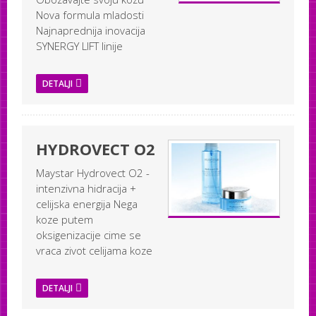
Nova formula mladosti
Najnaprednija inovacija
SYNERGY LIFT linije
DETALJI
HYDROVECT O2
Maystar Hydrovect O2 -
intenzivna hidracija +
celijska energija Nega
koze putem
oksigenizacije cime se
vraca zivot celijama koze
DETALJI