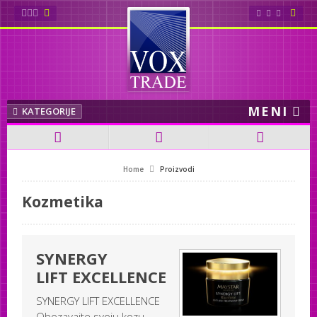
Kolagen lampe
Soltron
MENI
Kozmetika
KATEGORIJE
Solarijumi
Home
Proizvodi
Spa & Wellness oprema
Kozmetika
UV Lampe
Voskovi
SYNERGY
LIFT EXCELLENCE
SYNERGY LIFT EXCELLENCE
Obozavajte svoju kozu