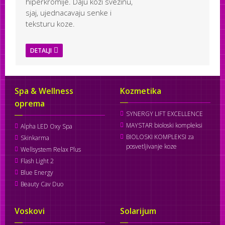
hiperkromije. Daju kozi svezinu,
sjaj, ujednacavaju senke i
teksturu koze.
DETALJI
Spa & Wellness
Kozmetika
oprema
SYNERGY LIFT EXCELLENCE
MAYSTAR bioloski kompleksi
Alpha LED Oxy Spa
BIOLOSKI KOMPLEKSI za
Skinkarma
posvetljivanje koze
Wellsystem Relax Plus
Flash Light 2
Blue Energy
Beauty Cav Duo
Voskovi
Solarijum