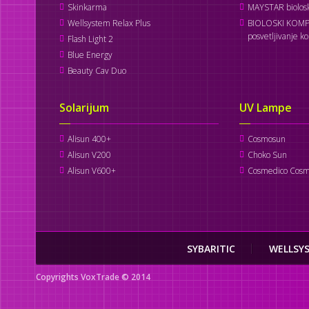
Skinkarma
MAYSTAR biolosk
Wellsystem Relax Plus
BIOLOSKI KOMP
posvetljivanje k
Flash Light 2
Blue Energy
Beauty Cav Duo
Solarijum
UV Lampe
Alisun 400+
Cosmosun
Alisun V200
Choko Sun
Alisun V600+
Cosmedico Cosm
SYBARITIC
WELLSY
Copyrights VoxTrade © 2014