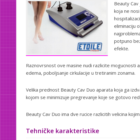
Beauty Cav j
koja ne nosi
hospitaliza
eliminaciju 
najproblemat
potpuno bezb
efekte.
Raznovrsnost ove masine nudi razlicite mogucnosti aplik
edema, poboljsanje cirkulacije u tretiranim zonama.
Velika prednost Beauty Cav Duo aparata koja ga izdvaja
kojom se minimizuje pregrevanje koje se gotovo redov
Beauty Cav Duo ima dve rucice razlicitih velicina kojim
Tehničke karakteristike