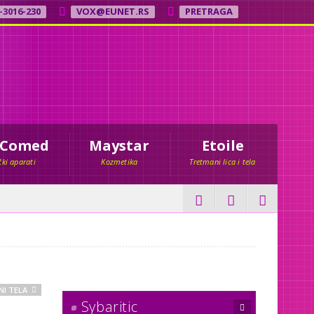
-3016-230
VOX@EUNET.RS
PRETRAGA
 Comed
Maystar
Etoile
ki aparati
Kozmetika
Tretmani lica i tela
I TELA
Sybaritic