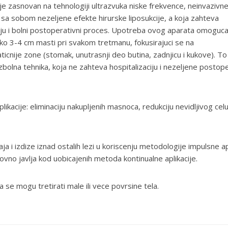
e zasnovan na tehnologiji ultrazvuka niske frekvence, neinvazivne
 sa sobom nezeljene efekte hirurske liposukcije, a koja zahteva
ciju i bolni postoperativni proces. Upotreba ovog aparata omoguc
oko 3-4 cm masti pri svakom tretmanu, fokusirajuci se na
icnije zone (stomak, unutrasnji deo butina, zadnjicu i kukove). To
olna tehnika, koja ne zahteva hospitalizaciju i nezeljene postop
acije: eliminaciju nakupljenih masnoca, redukciju nevidljivog celul
 i izdize iznad ostalih lezi u koriscenju metodologije impulsne ap
no javlja kod uobicajenih metoda kontinualne aplikacije.
a se mogu tretirati male ili vece povrsine tela.