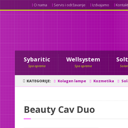
O nama
Servis i održavanje
Izdvajamo
Kontak
Sybaritic
Wellsystem
Sol
Spa oprema
Spa oprema
Solar
KATEGORIJE
Kolagen lampe
Kozmetika
Sol
Beauty Cav Duo