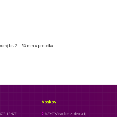
uhom) br. 2 – 50 mm u precniku
Voskovi
EXCELLENCE
MAYSTAR voskovi za depilaciju