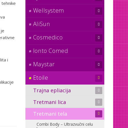
 tehnike
Wellsystem
ava
AliSun
 je
Cosmedico
erativne
Ionto Comed
ita i
Maystar
Etoile
likacije
Trajna epliacija
Tretmani lica
Tretmani tela
Combi Body – Ultrazvučni celu