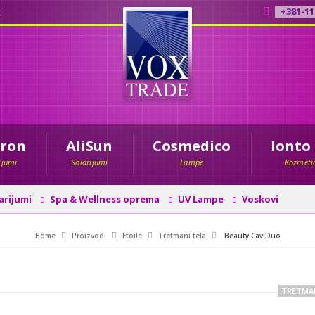
+381-11
t
tron
AliSun
Cosmedico
Ionto
ijumi
Solarijumi
Lampe
Kozmetič
arijumi
Spa & Wellness oprema
UV Lampe
Voskovi
Home
Proizvodi
Etoile
Tretmani tela
Beauty Cav Duo
TRETMAN