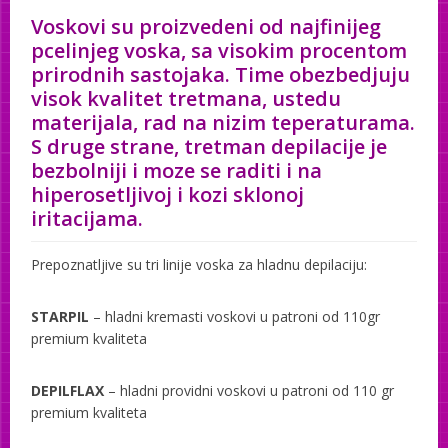
Voskovi su proizvedeni od najfinijeg
Soltron
pcelinjeg voska, sa visokim procentom
MAYSTAR voskovi za depilaciju
prirodnih sastojaka. Time obezbedjuju
visok kvalitet tretmana, ustedu
Etoile
materijala, rad na nizim teperaturama.
S druge strane, tretman depilacije je
bezbolniji i moze se raditi i na
hiperosetljivoj i kozi sklonoj
iritacijama.
Prepoznatljive su tri linije voska za hladnu depilaciju:
STARPIL
– hladni kremasti voskovi u patroni od 110gr
premium kvaliteta
DEPILFLAX
– hladni providni voskovi u patroni od 110 gr
premium kvaliteta