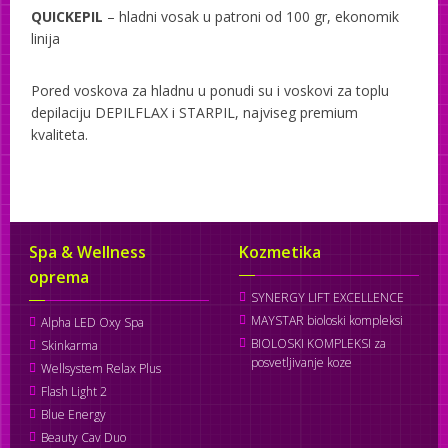
QUICKEPIL
– hladni vosak u patroni od 100 gr, ekonomik
linija
Pored voskova za hladnu u ponudi su i voskovi za toplu
depilaciju
DEPILFLAX
i
STARPIL
, najviseg premium
kvaliteta.
Spa & Wellness
Kozmetika
oprema
SYNERGY LIFT EXCELLENCE
MAYSTAR bioloski kompleksi
Alpha LED Oxy Spa
BIOLOSKI KOMPLEKSI za
Skinkarma
posvetljivanje koze
Wellsystem Relax Plus
Flash Light 2
Blue Energy
Beauty Cav Duo