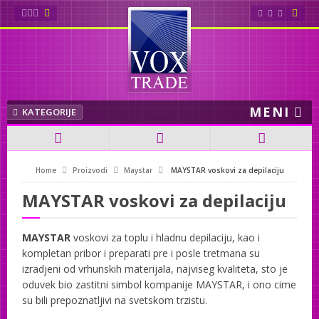
Sybaritic
Wellsystem
MENI
Soltron
KATEGORIJE
AliSun
Home
Proizvodi
Maystar
MAYSTAR voskovi za depilaciju
Cosmedico
MAYSTAR voskovi za depilaciju
Ionto Comed
MAYSTAR
voskovi za toplu i hladnu depilaciju, kao i
Maystar
kompletan pribor i preparati pre i posle tretmana su
izradjeni od vrhunskih materijala, najviseg kvaliteta, sto je
Nega lica
oduvek bio zastitni simbol kompanije
MAYSTAR
, i ono cime
su bili prepoznatljivi na svetskom trzistu.
Maystar korporativni video