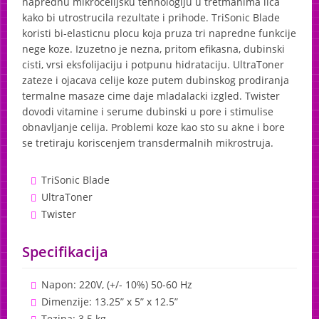
naprednu mikrocelijsku tehnologiju u tretmanima lica
kako bi utrostrucila rezultate i prihode. TriSonic Blade
koristi bi-elasticnu plocu koja pruza tri napredne funkcije
nege koze. Izuzetno je nezna, pritom efikasna, dubinski
cisti, vrsi eksfolijaciju i potpunu hidrataciju. UltraToner
zateze i ojacava celije koze putem dubinskog prodiranja
termalne masaze cime daje mladalacki izgled. Twister
dovodi vitamine i serume dubinski u pore i stimulise
obnavljanje celija. Problemi koze kao sto su akne i bore
se tretiraju koriscenjem transdermalnih mikrostruja.
TriSonic Blade
UltraToner
Twister
Specifikacija
Napon: 220V, (+/- 10%) 50-60 Hz
Dimenzije: 13.25” x 5” x 12.5”
Tezina: 3.5 kg.