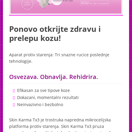
Wellsystem
Soltron
Ponovo otkrijte zdravu i
AliSun
prelepu kozu!
Cosmedico
Aparat protiv starenja: Tri snazne rucice poslednje
Ionto Comed
tehnologije.
Maystar
Osvezava. Obnavlja. Rehidrira.
Etoile
Efikasan za sve tipove koze
Dokazani, momentalni rezultati
Neinvazivno i bezbolno
Skin Karma Tx3 je trostruka napredna mikrocelijska
platforma protiv starenja. Skin Karma Tx3 pruza