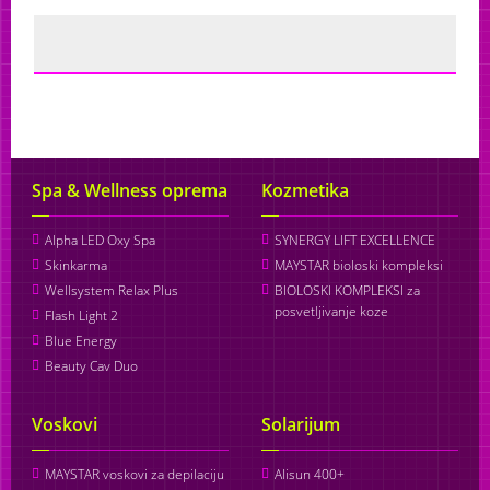
Spa & Wellness oprema
Kozmetika
Alpha LED Oxy Spa
SYNERGY LIFT EXCELLENCE
Skinkarma
MAYSTAR bioloski kompleksi
Wellsystem Relax Plus
BIOLOSKI KOMPLEKSI za
posvetljivanje koze
Flash Light 2
Blue Energy
Beauty Cav Duo
Voskovi
Solarijum
MAYSTAR voskovi za depilaciju
Alisun 400+