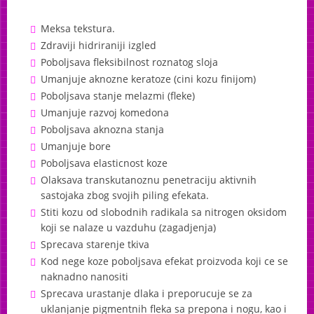
Meksa tekstura.
Zdraviji hidriraniji izgled
Poboljsava fleksibilnost roznatog sloja
Umanjuje aknozne keratoze (cini kozu finijom)
Poboljsava stanje melazmi (fleke)
Umanjuje razvoj komedona
Poboljsava aknozna stanja
Umanjuje bore
Poboljsava elasticnost koze
Olaksava transkutanoznu penetraciju aktivnih
sastojaka zbog svojih piling efekata.
Stiti kozu od slobodnih radikala sa nitrogen oksidom
koji se nalaze u vazduhu (zagadjenja)
Sprecava starenje tkiva
Kod nege koze poboljsava efekat proizvoda koji ce se
naknadno nanositi
Sprecava urastanje dlaka i preporucuje se za
uklanjanje pigmentnih fleka sa prepona i nogu, kao i