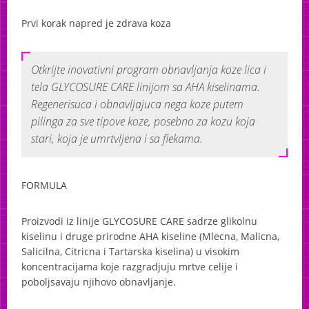
HYDROVECT O2
Prvi korak napred je zdrava koza
Soltron
GLYCOSURE CARE
Otkrijte inovativni program obnavljanja koze lica i
WHITENING CARE
tela
GLYCOSURE
CARE
linijom sa
AHA
kiselinama.
MAYSTAR bioloski kompleksi
Regenerisuca i obnavljajuca nega koze putem
pilinga za sve tipove koze, posebno za kozu koja
BIOLOSKI KOMPLEKSI za posvetljivanje koze
stari, koja je umrtvljena i sa flekama.
HIJALURON BIOLOSKI KOMPLEKS
Maystar korporativni video
FORMULA
Soltron
Proizvodi iz linije
GLYCOSURE
CARE
sadrze glikolnu
MAYSTAR voskovi za depilaciju
kiselinu i druge prirodne
AHA
kiseline (Mlecna, Malicna,
Salicilna, Citricna i Tartarska kiselina) u visokim
Etoile
koncentracijama koje razgradjuju mrtve celije i
poboljsavaju njihovo obnavljanje.