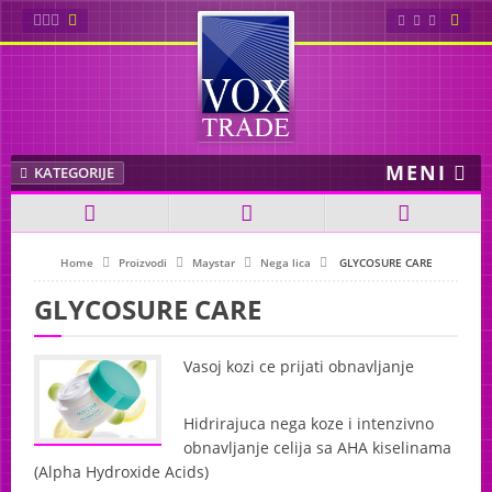
Sybaritic
Wellsystem
MENI
Soltron
KATEGORIJE
AliSun
Home
Proizvodi
Maystar
Nega lica
GLYCOSURE CARE
Cosmedico
GLYCOSURE CARE
Ionto Comed
Vasoj kozi ce prijati obnavljanje
Maystar
Hidrirajuca nega koze i intenzivno
Nega lica
obnavljanje celija sa
AHA
kiselinama
SYNERGY LIFT EXCELLENCE
(Alpha Hydroxide Acids)