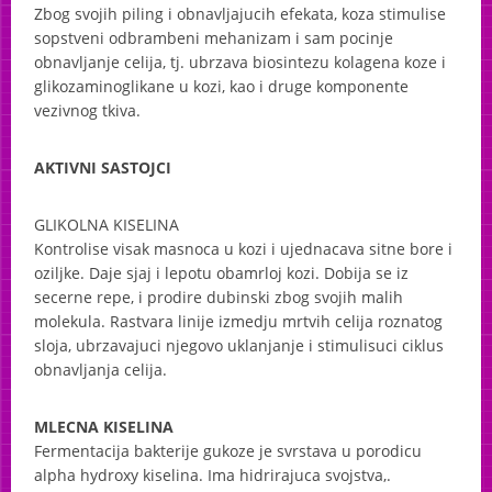
Zbog svojih piling i obnavljajucih efekata, koza stimulise
sopstveni odbrambeni mehanizam i sam pocinje
obnavljanje celija, tj. ubrzava biosintezu kolagena koze i
glikozaminoglikane u kozi, kao i druge komponente
vezivnog tkiva.
AKTIVNI
SASTOJCI
GLIKOLNA
KISELINA
Kontrolise visak masnoca u kozi i ujednacava sitne bore i
oziljke. Daje sjaj i lepotu obamrloj kozi. Dobija se iz
secerne repe, i prodire dubinski zbog svojih malih
molekula. Rastvara linije izmedju mrtvih celija roznatog
sloja, ubrzavajuci njegovo uklanjanje i stimulisuci ciklus
obnavljanja celija.
MLECNA
KISELINA
Fermentacija bakterije gukoze je svrstava u porodicu
alpha hydroxy kiselina. Ima hidrirajuca svojstva,.