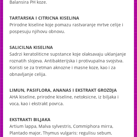
Balansira PH koze.
TARTARSKA
I
CITRICNA
KISELINA
Prirodne kiseline koje pomazu rastvaranje mrtve celije i
pospesuju njihovu obnovu.
SALICILNA
KISELINA
Sadrzi keratoliticne supstance koje olaksavaju uklanjanje
roznatih slojeva. Antibakterijska i protivupalna svojstva.
Koristi se za tretman aknozne i masne koze, kao i za
obnavljanje celija.
LIMUN
,
PASIFLORA
,
ANANAS
I
EKSTRAKT
GROZDJA
AHA
kiseline, prirodne kiseline, netoksicne, iz biljaka i
voca, kao i ekstrakt povrca.
EKSTRAKTI
BILJAKA
Artium lappa, Malva sylvestris, Commiphora mirra,
Plantado major, Thymus vulgaris: regulisu sebum,