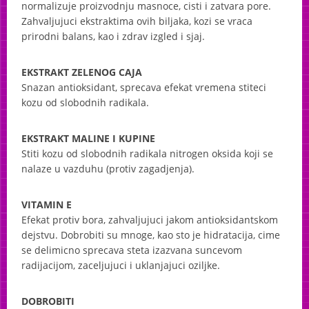
normalizuje proizvodnju masnoce, cisti i zatvara pore.
Zahvaljujuci ekstraktima ovih biljaka, kozi se vraca
prirodni balans, kao i zdrav izgled i sjaj.
EKSTRAKT
ZELENOG
CAJA
Snazan antioksidant, sprecava efekat vremena stiteci
kozu od slobodnih radikala.
EKSTRAKT
MALINE
I
KUPINE
Stiti kozu od slobodnih radikala nitrogen oksida koji se
nalaze u vazduhu (protiv zagadjenja).
VITAMIN
E
Efekat protiv bora, zahvaljujuci jakom antioksidantskom
dejstvu. Dobrobiti su mnoge, kao sto je hidratacija, cime
se delimicno sprecava steta izazvana suncevom
radijacijom, zaceljujuci i uklanjajuci oziljke.
DOBROBITI