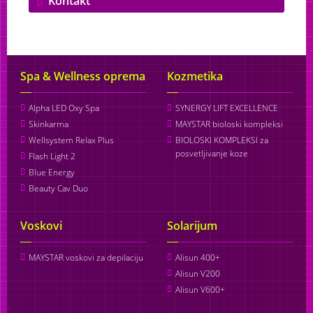
Kontakt
Spa & Wellness oprema
Kozmetika
Alpha LED Oxy Spa
SYNERGY LIFT EXCELLENCE
Skinkarma
MAYSTAR bioloski kompleksi
Wellsystem Relax Plus
BIOLOSKI KOMPLEKSI za
posvetljivanje koze
Flash Light 2
Blue Energy
Beauty Cav Duo
Voskovi
Solarijum
MAYSTAR voskovi za depilaciju
Alisun 400+
Alisun V200
Alisun V600+