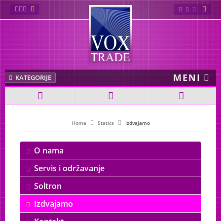
Sybaritic
Wellsystem
MENI
Soltron
KATEGORIJE
AliSun
Cosmedico
Home
Statics
Izdvajamo
Ionto Comed
O nama
Servis i održavanje
Maystar
Soltron
Etoile
Izdvajamo