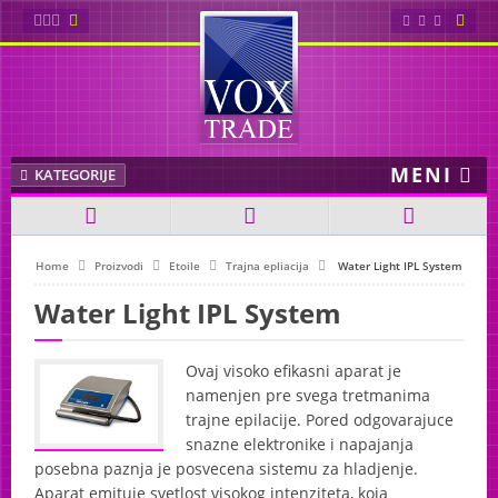
Sybaritic
Wellsystem
MENI
Soltron
KATEGORIJE
AliSun
Home
Proizvodi
Etoile
Trajna epliacija
Water Light IPL System
Cosmedico
Water Light IPL System
Ionto Comed
Ovaj visoko efikasni aparat je
Maystar
namenjen pre svega tretmanima
trajne epilacije. Pored odgovarajuce
Etoile
snazne elektronike i napajanja
posebna paznja je posvecena sistemu za hladjenje.
Trajna epliacija
Aparat emituje svetlost visokog intenziteta, koja