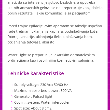
znaci, da su intervencije gotovo bezbolne, a upotreba
stetnih anestetskih gelova se ne preporucuje zbog daleko
boljih rezultata i lakse komunikacije sa pacijentom.
Pored trajne epilacije, ovim aparatom se takodje uspešno
rade tretmani uklanjanja kapilara, podmlađivanja kože,
fotorejuvenacije, uklanjanja fleka, ublažavanja bora,
otklanjanja tetovaža, akni itd.
Water Light se preporucuje lekarskim dermatoloskim
ordinacijama kao i ozbiljnijim kozmetickim salonima.
Tehničke karakteristike
Supply voltage: 230 Vca 50/60 Hz
Maximum absorbed power: 800 VA
Generator: Pulsed light
Cooling system: Water intercooler
Spot size: About 8 cm2