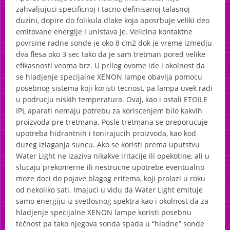
zahvaljujuci specificnoj i tacno definisanoj talasnoj
Flash Light 2
duzini, dopire do folikula dlake koja aposrbuje veliki deo
Water Light IPL System
emitovane energije i unistava je. Velicina kontaktne
povrsine radne sonde je oko 8 cm2 dok je vreme izmedju
Soltron
dva flesa oko 3 sec tako da je sam tretman pored velike
Air Light
efikasnosti veoma brz. U prilog ovome ide i okolnost da
se hladjenje specijalne
XENON
lampe obavlja pomocu
Tretmani lica
posebnog sistema koji koristi tecnost, pa lampa uvek radi
u podrucju niskih temperatura. Ovaj, kao i ostali
ETOILE
Soltron
IPL
aparati nemaju potrebu za koriscenjem bilo kakvih
proizvoda pre tretmana. Posle tretmana se preporucuje
Tretmani tela
upotreba hidrantnih i tonirajucih proizvoda, kao kod
duzeg izlaganja suncu. Ako se koristi prema uputstvu
Water Light ne izaziva nikakve iritacije ili opekotine, ali u
slucaju prekomerne ili nestrucne upotrebe eventualno
moze doci do pojave blagog eritema, koji prolazi u roku
od nekoliko sati. Imajuci u vidu da Water Light emituje
samo energiju iz svetlosnog spektra kao i okolnost da za
hladjenje specijalne
XENON
lampe koristi posebnu
tečnost pa tako njegova sonda spada u “hladne” sonde