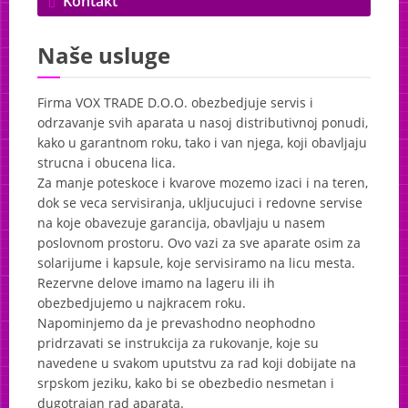
Kontakt
Naše usluge
Firma
VOX
TRADE
D.O.O. obezbedjuje servis i
odrzavanje svih aparata u nasoj distributivnoj ponudi,
kako u garantnom roku, tako i van njega, koji obavljaju
strucna i obucena lica.
Za manje poteskoce i kvarove mozemo izaci i na teren,
dok se veca servisiranja, ukljucujuci i redovne servise
na koje obavezuje garancija, obavljaju u nasem
poslovnom prostoru. Ovo vazi za sve aparate osim za
solarijume i kapsule, koje servisiramo na licu mesta.
Rezervne delove imamo na lageru ili ih
obezbedjujemo u najkracem roku.
Napominjemo da je prevashodno neophodno
pridrzavati se instrukcija za rukovanje, koje su
navedene u svakom uputstvu za rad koji dobijate na
srpskom jeziku, kako bi se obezbedio nesmetan i
dugotrajan rad aparata.