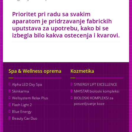
Prioritet pri radu sa svakim
aparatom je pridrzavanje fabrickih
uputstava za upotrebu, kako bi se
izbegla bilo kakva ostecenja i kvarovi.
Spa & Wellness oprema
Kozmetika
Alpha LED Oxy Spa
SYNERGY LIFT EXCELLENCE
Skinkarma
MAYSTAR bioloski kompleksi
Wellsystem Relax Plus
BIOLOSKI KOMPLEKSI za
posvetljivanje koze
Flash Light 2
Blue Energy
Beauty Cav Duo