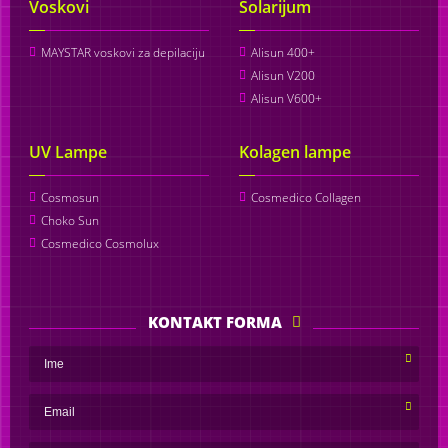
Voskovi
Solarijum
MAYSTAR voskovi za depilaciju
Alisun 400+
Alisun V200
Alisun V600+
UV Lampe
Kolagen lampe
Cosmosun
Cosmedico Collagen
Choko Sun
Cosmedico Cosmolux
KONTAKT FORMA