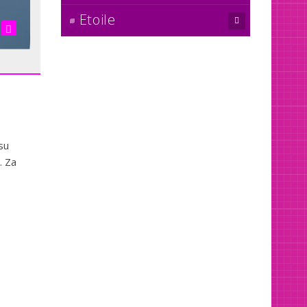
Etoile
su
. Za