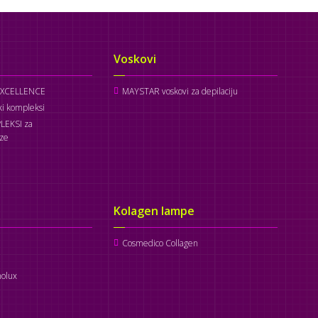
Voskovi
EXCELLENCE
MAYSTAR voskovi za depilaciju
i kompleksi
LEKSI za
oze
Kolagen lampe
Cosmedico Collagen
olux