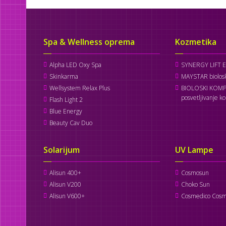
Spa & Wellness oprema
Kozmetika
Alpha LED Oxy Spa
SYNERGY LIFT 
Skinkarma
MAYSTAR biolosk
Wellsystem Relax Plus
BIOLOSKI KOMP
posvetljivanje k
Flash Light 2
Blue Energy
Beauty Cav Duo
Solarijum
UV Lampe
Alisun 400+
Cosmosun
Alisun V200
Choko Sun
Alisun V600+
Cosmedico Cosm