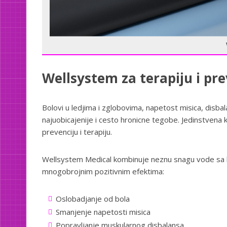
Wellsystem za terapiju i pre
Bolovi u ledjima i zglobovima, napetost misica, disba
najuobicajenije i cesto hronicne tegobe. Jedinstven
prevenciju i terapiju.
Wellsystem Medical kombinuje neznu snagu vode sa b
mnogobrojnim pozitivnim efektima:
Oslobadjanje od bola
Smanjenje napetosti misica
Popravljanje muskularnog disbalansa