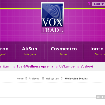
+381-11
t
tron
AliSun
Cosmedico
Ionto
ijumi
Solarijumi
Lampe
Kozmetič
arijumi
Spa & Wellness oprema
UV Lampe
Voskovi
Home
Proizvodi
Wellsystem
Wellsystem Medical
WELL