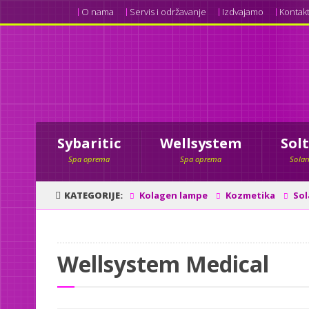
O nama
Servis i održavanje
Izdvajamo
Kontak
Sybaritic
Wellsystem
Sol
Spa oprema
Spa oprema
Solar
KATEGORIJE
Kolagen lampe
Kozmetika
Sol
Wellsystem Medical