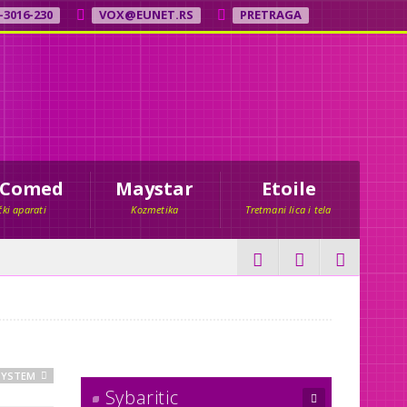
-3016-230
VOX@EUNET.RS
PRETRAGA
 Comed
Maystar
Etoile
ki aparati
Kozmetika
Tretmani lica i tela
SYSTEM
Sybaritic