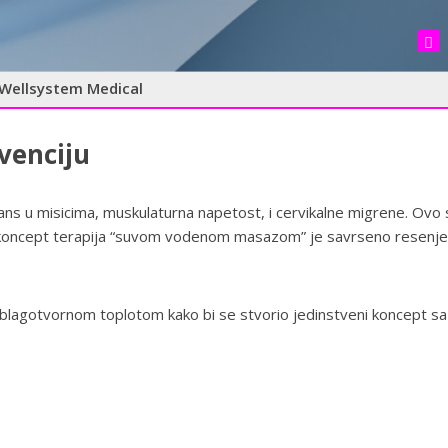
Wellsystem Medical
venciju
lans u misicima, muskulaturna napetost, i cervikalne migrene. Ovo 
a koncept terapija “suvom vodenom masazom” je savrseno resenje
lagotvornom toplotom kako bi se stvorio jedinstveni koncept sa